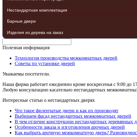
Нестандартная комплектация
Барные двери
Изделия из дерева на заказ
Полезная информация
Технология производства межкомнатных дверей
Советы по установке дверей
Уважаемы посетители.
Наша фирма работает ежедневно кроме воскресенья с 9:00 до 17
Любую консультацию касательно нестандартных межкомнатных д
Интересные статьи о нестандартных дверях
Что такое филенчатые двери и как их производят
Выбираем фасад нестандартных межкомнатных дверей
В чем отличие конструкции нестандартных деревянных д
Особенности заказа и изготовления арочных дверей
Как выбрать арочную межкомнатную дверь? Разновиднос