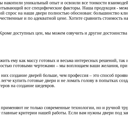
 мы накопили уникальный опыт и освоили все тонкости взаимоде
читывающий все специфические факторы. Наша продукция - меж
й спрос на наши двери полностью обоснован: большинство клиен
ачественные и по адекватной цене. Хотите сравнить стоимость
. Кроме доступных цен, мы можем озвучить и другие достоинств
ть ему как массу готовых и весьма интересных решений, так и 
остью готовыми чертежами – мы воплощаем ваши желания, при 
 них создание дверей больше, чем профессия – это способ проя
 легче купить готовые двери и не ломать голову в попытках соз
еров на создание шедевров.
 применяют не только современные технологии, но и ручной тру
главные критерии нашей работы. Если вам нужны двери под зака