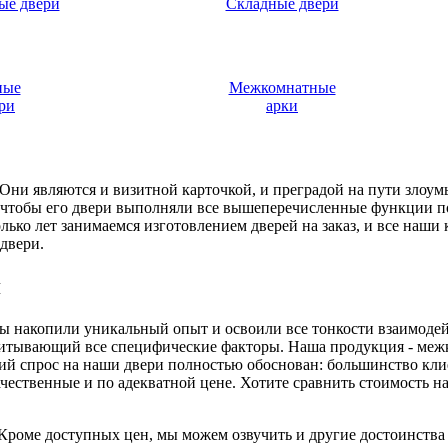
ые двери
Складные двери
ные
Межкомнатные
ри
арки
. Они являются и визитной карточкой, и преградой на пути злоу
, чтобы его двери выполняли все вышеперечисленные функции п
ько лет занимаемся изготовлением дверей на заказ, и все наши
двери.
я
 мы накопили уникальный опыт и освоили все тонкости взаимоде
читывающий все специфические факторы. Наша продукция - меж
й спрос на наши двери полностью обоснован: большинство клиен
ачественные и по адекватной цене. Хотите сравнить стоимость
. Кроме доступных цен, мы можем озвучить и другие достоинств