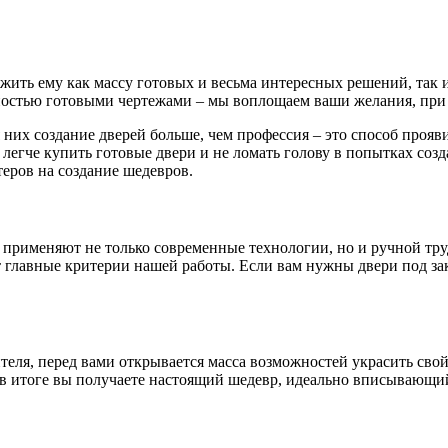
ть ему как массу готовых и весьма интересных решений, так и 
остью готовыми чертежами – мы воплощаем ваши желания, при 
 них создание дверей больше, чем профессия – это способ проя
 легче купить готовые двери и не ломать голову в попытках соз
еров на создание шедевров.
 применяют не только современные технологии, но и ручной тру
главные критерии нашей работы. Если вам нужны двери под зака
ителя, перед вами открывается масса возможностей украсить св
в итоге вы получаете настоящий шедевр, идеально вписывающийс