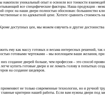
 мы накопили уникальный опыт и освоили все тонкости взаимоде
читывающий все специфические факторы. Наша продукция - меж
й спрос на наши двери полностью обоснован: большинство клиен
ачественные и по адекватной цене. Хотите сравнить стоимость
. Кроме доступных цен, мы можем озвучить и другие достоинств
ть ему как массу готовых и весьма интересных решений, так и 
остью готовыми чертежами – мы воплощаем ваши желания, при 
 них создание дверей больше, чем профессия – это способ проя
 легче купить готовые двери и не ломать голову в попытках соз
еров на создание шедевров.
 применяют не только современные технологии, но и ручной тру
главные критерии нашей работы. Если вам нужны двери под зака