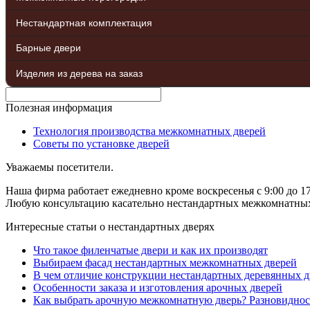
Нестандартная комплектация
Барные двери
Изделия из дерева на заказ
Полезная информация
Технология производства межкомнатных дверей
Советы по установке дверей
Уважаемы посетители.
Наша фирма работает ежедневно кроме воскресенья с 9:00 до 17
Любую консультацию касательно нестандартных межкомнатных д
Интересные статьи о нестандартных дверях
Что такое филенчатые двери и как их производят
Выбираем фасад нестандартных межкомнатных дверей
В чем отличие конструкции нестандартных деревянных д
Особенности заказа и изготовления арочных дверей
Как выбрать арочную межкомнатную дверь? Разновиднос