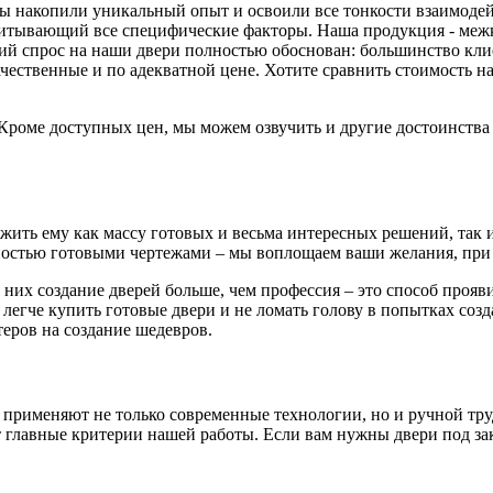
 мы накопили уникальный опыт и освоили все тонкости взаимоде
читывающий все специфические факторы. Наша продукция - меж
й спрос на наши двери полностью обоснован: большинство клиен
ачественные и по адекватной цене. Хотите сравнить стоимость
. Кроме доступных цен, мы можем озвучить и другие достоинств
ть ему как массу готовых и весьма интересных решений, так и 
остью готовыми чертежами – мы воплощаем ваши желания, при 
 них создание дверей больше, чем профессия – это способ проя
 легче купить готовые двери и не ломать голову в попытках соз
еров на создание шедевров.
 применяют не только современные технологии, но и ручной тру
главные критерии нашей работы. Если вам нужны двери под зака