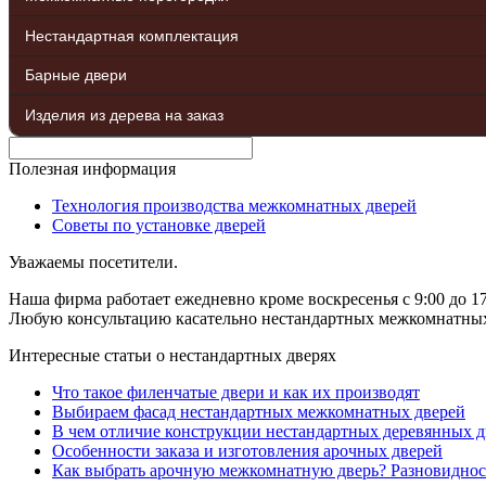
Нестандартная комплектация
Барные двери
Изделия из дерева на заказ
Полезная информация
Технология производства межкомнатных дверей
Советы по установке дверей
Уважаемы посетители.
Наша фирма работает ежедневно кроме воскресенья с 9:00 до 17
Любую консультацию касательно нестандартных межкомнатных д
Интересные статьи о нестандартных дверях
Что такое филенчатые двери и как их производят
Выбираем фасад нестандартных межкомнатных дверей
В чем отличие конструкции нестандартных деревянных д
Особенности заказа и изготовления арочных дверей
Как выбрать арочную межкомнатную дверь? Разновиднос