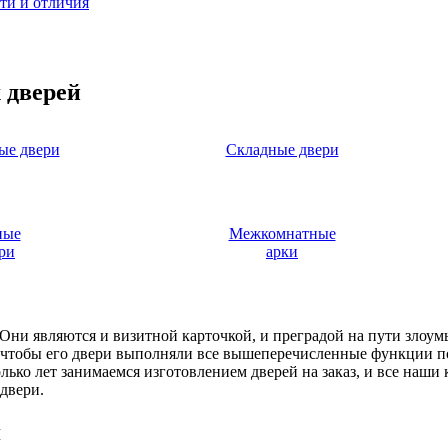
ти и отличия
 дверей
ые двери
Складные двери
ные
Межкомнатные
ри
арки
. Они являются и визитной карточкой, и преградой на пути злоу
, чтобы его двери выполняли все вышеперечисленные функции п
ько лет занимаемся изготовлением дверей на заказ, и все наши
двери.
я