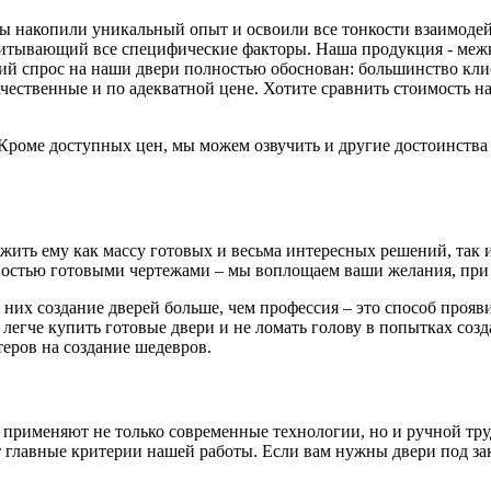
 мы накопили уникальный опыт и освоили все тонкости взаимоде
читывающий все специфические факторы. Наша продукция - меж
й спрос на наши двери полностью обоснован: большинство клиен
ачественные и по адекватной цене. Хотите сравнить стоимость
. Кроме доступных цен, мы можем озвучить и другие достоинств
ть ему как массу готовых и весьма интересных решений, так и 
остью готовыми чертежами – мы воплощаем ваши желания, при 
 них создание дверей больше, чем профессия – это способ проя
 легче купить готовые двери и не ломать голову в попытках соз
еров на создание шедевров.
 применяют не только современные технологии, но и ручной тру
главные критерии нашей работы. Если вам нужны двери под зака