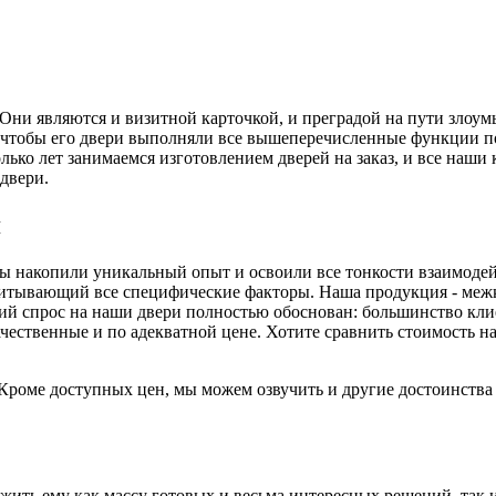
. Они являются и визитной карточкой, и преградой на пути злоу
, чтобы его двери выполняли все вышеперечисленные функции п
ько лет занимаемся изготовлением дверей на заказ, и все наши
двери.
я
 мы накопили уникальный опыт и освоили все тонкости взаимоде
читывающий все специфические факторы. Наша продукция - меж
й спрос на наши двери полностью обоснован: большинство клиен
ачественные и по адекватной цене. Хотите сравнить стоимость
. Кроме доступных цен, мы можем озвучить и другие достоинств
ть ему как массу готовых и весьма интересных решений, так и 