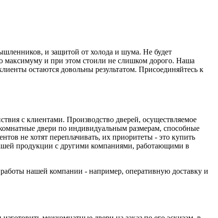
мышленников, и защитой от холода и шума. Не будет
о максимуму и при этом стоили не слишком дорого. Наша
 клиенты остаются довольны результатом. Присоединяйтесь к
йствия с клиентами. Производство дверей, осуществляемое
комнатные двери по индивидуальным размерам, способные
тов не хотят переплачивать, их приоритеты - это купить
 нашей продукции с другими компаниями, работающими в
а работы нашей компании - например, оперативную доставку и
изготовить межкомнатные двери на заказ по его эскизам, в