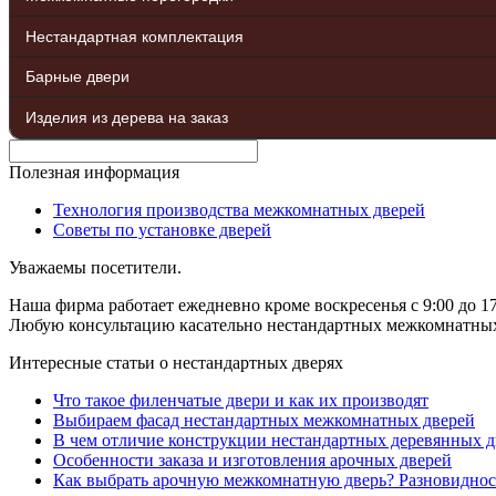
Нестандартная комплектация
Барные двери
Изделия из дерева на заказ
Полезная информация
Технология производства межкомнатных дверей
Советы по установке дверей
Уважаемы посетители.
Наша фирма работает ежедневно кроме воскресенья с 9:00 до 17
Любую консультацию касательно нестандартных межкомнатных д
Интересные статьи о нестандартных дверях
Что такое филенчатые двери и как их производят
Выбираем фасад нестандартных межкомнатных дверей
В чем отличие конструкции нестандартных деревянных д
Особенности заказа и изготовления арочных дверей
Как выбрать арочную межкомнатную дверь? Разновиднос