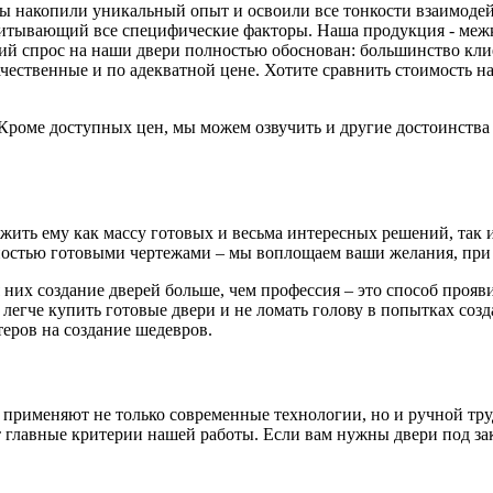
 мы накопили уникальный опыт и освоили все тонкости взаимоде
читывающий все специфические факторы. Наша продукция - меж
й спрос на наши двери полностью обоснован: большинство клиен
ачественные и по адекватной цене. Хотите сравнить стоимость
. Кроме доступных цен, мы можем озвучить и другие достоинств
ть ему как массу готовых и весьма интересных решений, так и 
остью готовыми чертежами – мы воплощаем ваши желания, при 
 них создание дверей больше, чем профессия – это способ проя
 легче купить готовые двери и не ломать голову в попытках соз
еров на создание шедевров.
 применяют не только современные технологии, но и ручной тру
главные критерии нашей работы. Если вам нужны двери под зака