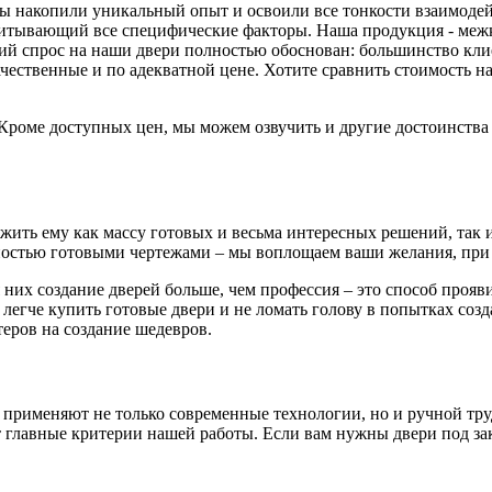
 мы накопили уникальный опыт и освоили все тонкости взаимоде
читывающий все специфические факторы. Наша продукция - меж
й спрос на наши двери полностью обоснован: большинство клиен
ачественные и по адекватной цене. Хотите сравнить стоимость
. Кроме доступных цен, мы можем озвучить и другие достоинств
ть ему как массу готовых и весьма интересных решений, так и 
остью готовыми чертежами – мы воплощаем ваши желания, при 
 них создание дверей больше, чем профессия – это способ проя
 легче купить готовые двери и не ломать голову в попытках соз
еров на создание шедевров.
 применяют не только современные технологии, но и ручной тру
главные критерии нашей работы. Если вам нужны двери под зака