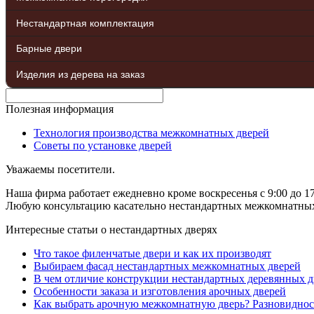
Нестандартная комплектация
Барные двери
Изделия из дерева на заказ
Полезная информация
Технология производства межкомнатных дверей
Советы по установке дверей
Уважаемы посетители.
Наша фирма работает ежедневно кроме воскресенья с 9:00 до 17
Любую консультацию касательно нестандартных межкомнатных д
Интересные статьи о нестандартных дверях
Что такое филенчатые двери и как их производят
Выбираем фасад нестандартных межкомнатных дверей
В чем отличие конструкции нестандартных деревянных д
Особенности заказа и изготовления арочных дверей
Как выбрать арочную межкомнатную дверь? Разновиднос