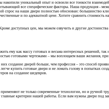
 мы накопили уникальный опыт и освоили все тонкости взаимоде
читывающий все специфические факторы. Наша продукция - меж
й спрос на наши двери полностью обоснован: большинство клиен
ачественные и по адекватной цене. Хотите сравнить стоимость
. Кроме доступных цен, мы можем озвучить и другие достоинств
ть ему как массу готовых и весьма интересных решений, так и 
остью готовыми чертежами – мы воплощаем ваши желания, при 
 них создание дверей больше, чем профессия – это способ проя
 легче купить готовые двери и не ломать голову в попытках соз
еров на создание шедевров.
 применяют не только современные технологии, но и ручной тру
главные критерии нашей работы. Если вам нужны двери под зака