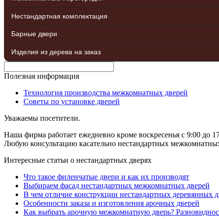
Нестандартная комплектация
Барные двери
Изделия из дерева на заказ
Полезная информация
Технология производства межкомнатных дверей
Советы по установке дверей
Уважаемы посетители.
Наша фирма работает ежедневно кроме воскресенья с 9:00 до 17
Любую консультацию касательно нестандартных межкомнатных д
Интересные статьи о нестандартных дверях
Что такое филенчатые двери и как их производят
Выбираем фасад нестандартных межкомнатных дверей
В чем отличие конструкции нестандартных деревянных д
Особенности заказа и изготовления арочных дверей
Как выбрать арочную межкомнатную дверь? Разновиднос