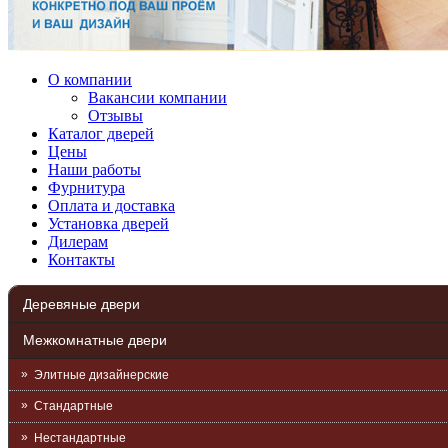
О компании
Вакансии компании
Отзывы
Каталог дверей
Цены
Наши работы
Фурнитура
Оплата и доставка
Установка дверей
Дилерам
Контакты
Деревяные двери
Межкомнатные двери
Элитные дизайнерские
Стандартные
Нестандартные