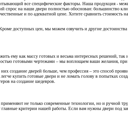
читывающий все специфические факторы. Наша продукция - меж
й спрос на наши двери полностью обоснован: большинство клиен
ачественные и по адекватной цене. Хотите сравнить стоимость
. Кроме доступных цен, мы можем озвучить и другие достоинств
ть ему как массу готовых и весьма интересных решений, так и 
остью готовыми чертежами – мы воплощаем ваши желания, при 
 них создание дверей больше, чем профессия – это способ проя
 легче купить готовые двери и не ломать голову в попытках соз
еров на создание шедевров.
 применяют не только современные технологии, но и ручной тру
главные критерии нашей работы. Если вам нужны двери под зака