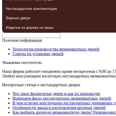
Нестандартная комплектация
Барные двери
Изделия из дерева на заказ
Полезная информация
Технология производства межкомнатных дверей
Советы по установке дверей
Уважаемы посетители.
Наша фирма работает ежедневно кроме воскресенья с 9:00 до 17
Любую консультацию касательно нестандартных межкомнатных д
Интересные статьи о нестандартных дверях
Что такое филенчатые двери и как их производят
Выбираем фасад нестандартных межкомнатных дверей
В чем отличие конструкции нестандартных деревянных д
Особенности заказа и изготовления арочных дверей
Как выбрать арочную межкомнатную дверь? Разновиднос