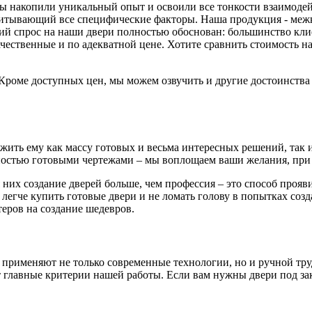
 мы накопили уникальный опыт и освоили все тонкости взаимоде
читывающий все специфические факторы. Наша продукция - меж
й спрос на наши двери полностью обоснован: большинство клиен
ачественные и по адекватной цене. Хотите сравнить стоимость
. Кроме доступных цен, мы можем озвучить и другие достоинств
ть ему как массу готовых и весьма интересных решений, так и 
остью готовыми чертежами – мы воплощаем ваши желания, при 
 них создание дверей больше, чем профессия – это способ проя
 легче купить готовые двери и не ломать голову в попытках соз
еров на создание шедевров.
 применяют не только современные технологии, но и ручной тру
главные критерии нашей работы. Если вам нужны двери под зака