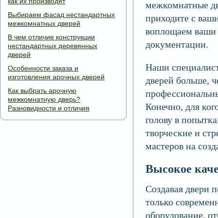
как их производят
межкомнатные две
Выбираем фасад нестандартных
приходите с ваш
межкомнатных дверей
воплощаем ваши 
В чем отличие конструкции
документации.
нестандартных деревянных
дверей
Наши специалист
Особенности заказа и
изготовления арочных дверей
дверей больше, 
Как выбрать арочную
профессиональны
межкомнатную дверь?
Конечно, для ког
Разновидности и отличия
голову в попытка
творческие и ст
мастеров на созд
Высокое кач
Создавая двери 
только современн
оборудование, о