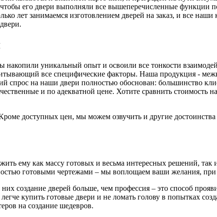
, чтобы его двери выполняли все вышеперечисленные функции п
ько лет занимаемся изготовлением дверей на заказ, и все наши
двери.
я
 мы накопили уникальный опыт и освоили все тонкости взаимоде
читывающий все специфические факторы. Наша продукция - меж
й спрос на наши двери полностью обоснован: большинство клиен
ачественные и по адекватной цене. Хотите сравнить стоимость
. Кроме доступных цен, мы можем озвучить и другие достоинств
ть ему как массу готовых и весьма интересных решений, так и 
остью готовыми чертежами – мы воплощаем ваши желания, при 
 них создание дверей больше, чем профессия – это способ проя
 легче купить готовые двери и не ломать голову в попытках соз
еров на создание шедевров.