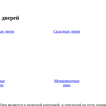
 дверей
ые двери
Складные двери
ные
Межкомнатные
ри
арки
. Они являются и визитной карточкой, и преградой на пути злоу