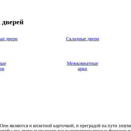
 дверей
ые двери
Складные двери
ные
Межкомнатные
ри
арки
. Они являются и визитной карточкой, и преградой на пути злоу
, чтобы его двери выполняли все вышеперечисленные функции п