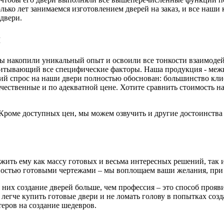
ько лет занимаемся изготовлением дверей на заказ, и все наши
двери.
я
 мы накопили уникальный опыт и освоили все тонкости взаимоде
читывающий все специфические факторы. Наша продукция - меж
й спрос на наши двери полностью обоснован: большинство клиен
ачественные и по адекватной цене. Хотите сравнить стоимость
. Кроме доступных цен, мы можем озвучить и другие достоинств
ть ему как массу готовых и весьма интересных решений, так и 
остью готовыми чертежами – мы воплощаем ваши желания, при 
 них создание дверей больше, чем профессия – это способ проя
 легче купить готовые двери и не ломать голову в попытках соз
еров на создание шедевров.