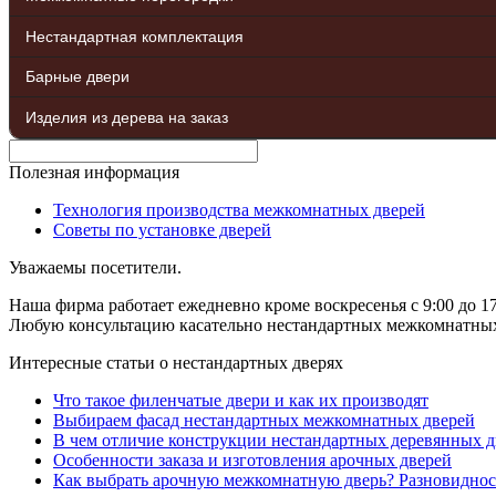
Нестандартная комплектация
Барные двери
Изделия из дерева на заказ
Полезная информация
Технология производства межкомнатных дверей
Советы по установке дверей
Уважаемы посетители.
Наша фирма работает ежедневно кроме воскресенья с 9:00 до 17
Любую консультацию касательно нестандартных межкомнатных д
Интересные статьи о нестандартных дверях
Что такое филенчатые двери и как их производят
Выбираем фасад нестандартных межкомнатных дверей
В чем отличие конструкции нестандартных деревянных д
Особенности заказа и изготовления арочных дверей
Как выбрать арочную межкомнатную дверь? Разновиднос