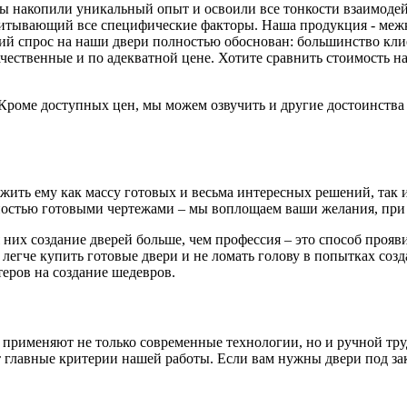
 мы накопили уникальный опыт и освоили все тонкости взаимоде
читывающий все специфические факторы. Наша продукция - меж
й спрос на наши двери полностью обоснован: большинство клиен
ачественные и по адекватной цене. Хотите сравнить стоимость
. Кроме доступных цен, мы можем озвучить и другие достоинств
ть ему как массу готовых и весьма интересных решений, так и 
остью готовыми чертежами – мы воплощаем ваши желания, при 
 них создание дверей больше, чем профессия – это способ проя
 легче купить готовые двери и не ломать голову в попытках соз
еров на создание шедевров.
 применяют не только современные технологии, но и ручной тру
главные критерии нашей работы. Если вам нужны двери под зака