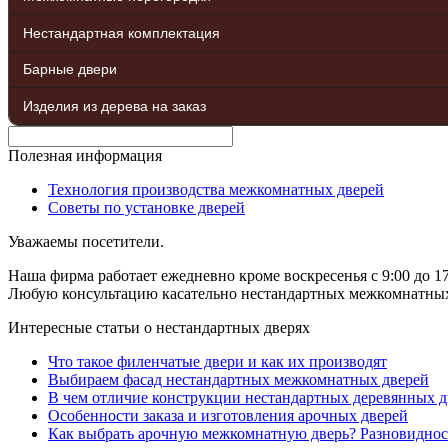
Нестандартная комплектация
Барные двери
Изделия из дерева на заказ
Полезная информация
Технология производства межкомнатных дверей
Советы по установке дверей
Уважаемы посетители.
Наша фирма работает ежедневно кроме воскресенья с 9:00 до 17
Любую консультацию касательно нестандартных межкомнатных д
Интересные статьи о нестандартных дверях
Что такое филенчатые двери и как их производят
Выбираем фасад нестандартных межкомнатных дверей
В чем отличие конструкции нестандартных деревянных д
Особенности заказа и изготовления арочных дверей
Как выбрать арочную межкомнатную дверь? Разновиднос